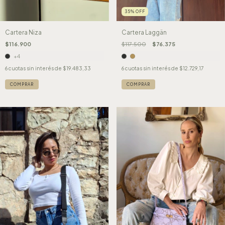
35
%
OFF
Cartera Niza
Cartera Laggän
$116.900
$117.500
$76.375
+4
6
cuotas sin interés de
$19.483,33
6
cuotas sin interés de
$12.729,17
COMPRAR
COMPRAR