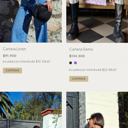
Cartera Loren
Cartera Gema
$91.900
$134.500
6
cuotas sin interés de
$15.316,67
6
cuotas sin interés de
$22.416,67
COMPRAR