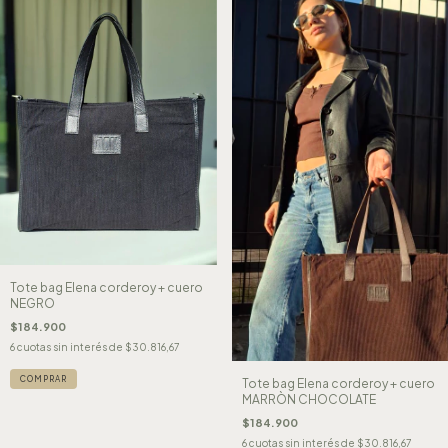
Tote bag Elena corderoy + cuero
NEGRO
$184.900
6
cuotas sin interés de
$30.816,67
Tote bag Elena corderoy + cuero
MARRÒN CHOCOLATE
$184.900
6
cuotas sin interés de
$30.816,67