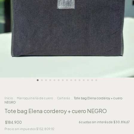
Inicio
.
Marroquinerìa de cuero
.
Carteras
.
Tote bag Elena corderoy + cuero
NEGRO
Tote bag Elena corderoy + cuero NEGRO
$184.900
6
cuotas sin interés de
$30.816,67
Precio sin impuestos
$152.809,92