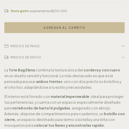
Envío gratis
superando los
$200.000
MEDIOS DE PAGO
MEDIOS DE ENVÍO
La
Tote Bag Elena
combina la textura única del
corderoy con cuero
en un diseño versátil y funcional. Lo más destacado es que está
pensada para usar
ambos frentes
: uno con dos prácticos bolsillos y
el otro liso, adaptándose a tu estilo y necesidades.
El interior está forrado con
material impermeable
, ideal para proteger
tus pertenencias, y cuenta con un espacio especialmente diseñado
para
notebooks de hasta 16 pulgadas
, asegurado con abrojo.
Además, dispone de compartimentos para cuadernos, un
bolsillo con
cierre,
un espacio destinado para termo o botella y una tirita con
mosqueton para
colocar tus llaves y encontrarlas rapido.