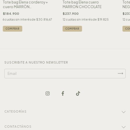
Tote bag Elena corderoy +
Tote bag Elena cuero
Tote
cuero MARRÒN
MARRON CHOCOLATE
NE
CHOCOLATE
$184.900
$237.900
$23
6
cuotas sin interés de
$30.816,67
12
cuotas sin interés de
$19.825
12
cu
SUSCRIBITE A NUESTRO NEWSLETTER
CATEGORÍAS
CONTACTÁNOS