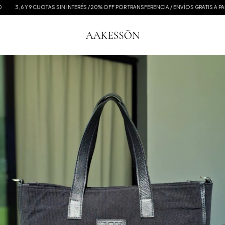
3, 6 Y 9 CUOTAS SIN INTERÉS / 20% OFF POR TRANSFERENCIA / ENVÍOS GRATIS A PARTI