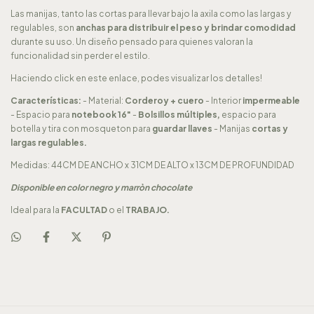
Las manijas, tanto las cortas para llevar bajo la axila como las largas y
regulables, son
anchas para distribuir el peso y brindar comodidad
durante su uso. Un diseño pensado para quienes valoran la
funcionalidad sin perder el estilo.
Haciendo click en este enlace, podes visualizar los detalles!
Características:
- Material:
Corderoy + cuero
- Interior
impermeable
- Espacio para
notebook 16"
-
Bolsillos múltiples,
espacio para
botella y tira con mosqueton para
guardar llaves
- Manijas
cortas y
largas regulables.
Medidas: 44CM DE ANCHO x 31CM DE ALTO x 13CM DE PROFUNDIDAD
Disponible en color negro y marròn chocolate
Ideal para la
FACULTAD
o el
TRABAJO.