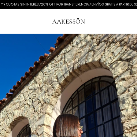
9 CUOTAS SIN INTERÉS / 20% OFF POR TRANSFERENCIA / ENVÍOS GRATIS A PARTIR DE $20