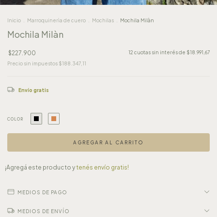
Inicio
.
Marroquinerìa de cuero
.
Mochilas
.
Mochila Milàn
Mochila Milàn
$227.900
12
cuotas sin interés de
$18.991,67
Precio sin impuestos
$188.347,11
Envío gratis
COLOR
¡Agregá este producto y
tenés envío gratis!
MEDIOS DE PAGO
MEDIOS DE ENVÍO