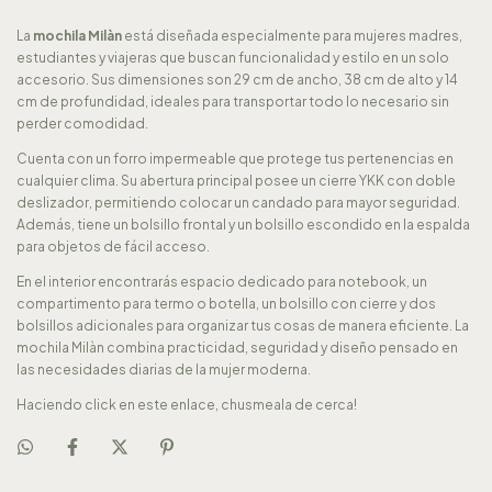
La
mochila Milàn
está diseñada especialmente para mujeres madres,
estudiantes y viajeras que buscan funcionalidad y estilo en un solo
accesorio. Sus dimensiones son 29 cm de ancho, 38 cm de alto y 14
cm de profundidad, ideales para transportar todo lo necesario sin
perder comodidad.
Cuenta con un forro impermeable que protege tus pertenencias en
cualquier clima. Su abertura principal posee un cierre YKK con doble
deslizador, permitiendo colocar un candado para mayor seguridad.
Además, tiene un bolsillo frontal y un bolsillo escondido en la espalda
para objetos de fácil acceso.
En el interior encontrarás espacio dedicado para notebook, un
compartimento para termo o botella, un bolsillo con cierre y dos
bolsillos adicionales para organizar tus cosas de manera eficiente. La
mochila Milàn combina practicidad, seguridad y diseño pensado en
las necesidades diarias de la mujer moderna.
Haciendo click en este enlace, chusmeala de cerca!