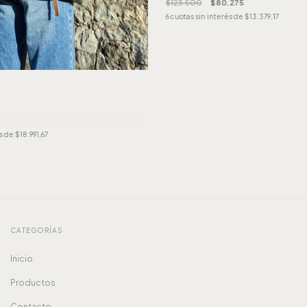
$123.500
$80.275
6
cuotas sin interés de
$13.379,17
és de
$18.991,67
CATEGORÍAS
Inicio
Productos
Contacto