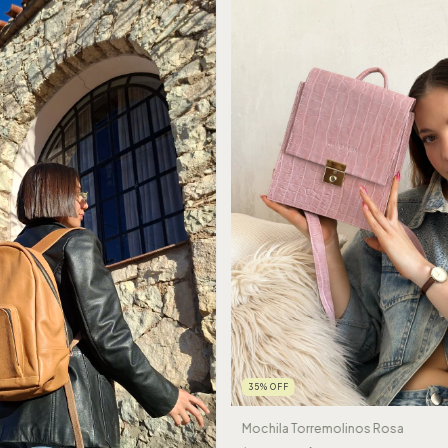
35
%
OFF
Mochila Torremolinos Rosa