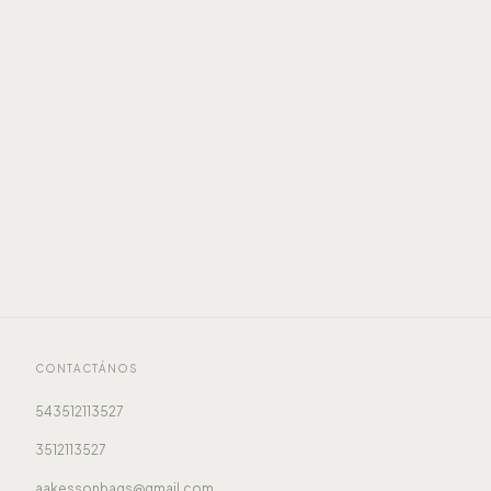
CONTACTÁNOS
543512113527
3512113527
aakessonbags@gmail.com