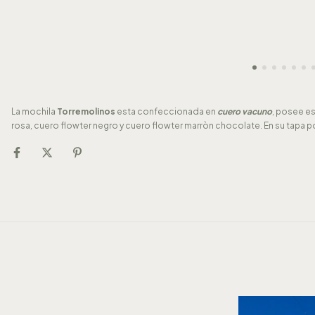
La mochila
Torremolinos
esta confeccionada en
cuero vacuno
, posee es
rosa, cuero flowter negro y cuero flowter marròn chocolate. En su tapa 